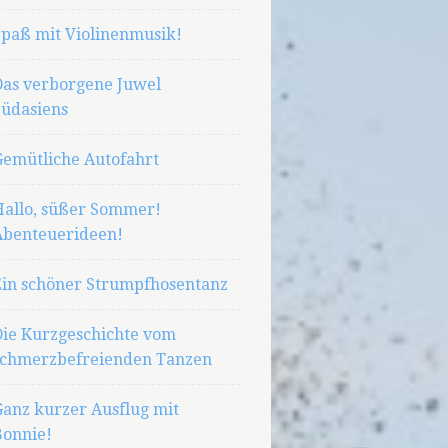
Spaß mit Violinenmusik!
Das verborgene Juwel
Südasiens
Gemütliche Autofahrt
Hallo, süßer Sommer!
Abenteuerideen!
Ein schöner Strumpfhosentanz
Die Kurzgeschichte vom
schmerzbefreienden Tanzen
Ganz kurzer Ausflug mit
Bonnie!