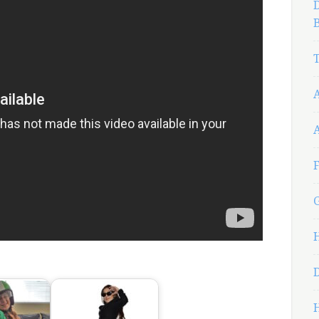
D
B
T
F