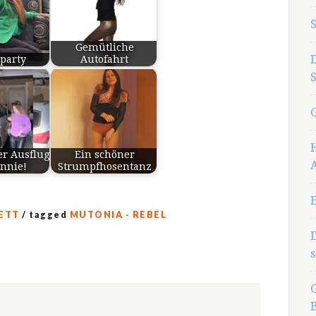
Gemütliche
party
Autofahrt
er Ausflug
Ein schöner
onnie!
Strumpfhosentanz
ETT
/ tagged
MUTONIA - REBEL