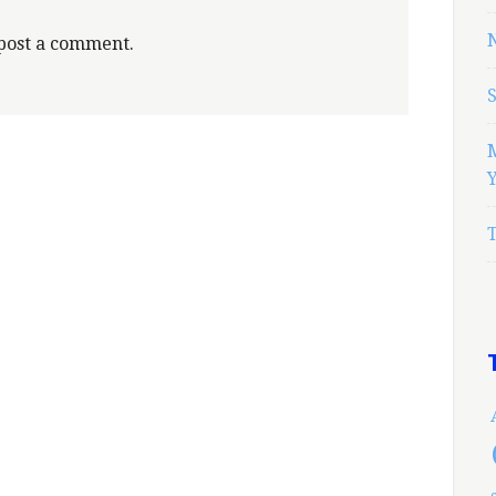
N
post a comment.
Y