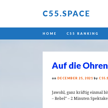
C55.SPACE
Main menu
Skip
HOME
C55 RANKING
to
content
Auf die Ohren
on
DECEMBER 25, 2021
by
C55.
Jawohl, ganz kräftig einmal b
– Rebel” – 2 Minuten Spektakel