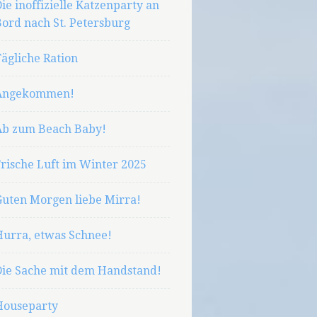
ie inoffizielle Katzenparty an
ord nach St. Petersburg
ägliche Ration
Angekommen!
Ab zum Beach Baby!
rische Luft im Winter 2025
Guten Morgen liebe Mirra!
Hurra, etwas Schnee!
Die Sache mit dem Handstand!
Houseparty