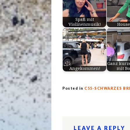
Spaß mit
Violinenmusik!
House
Ganz kurz
Angekommen!
mit B
Posted in
C55-SCHWARZES BR
LEAVE A REPLY