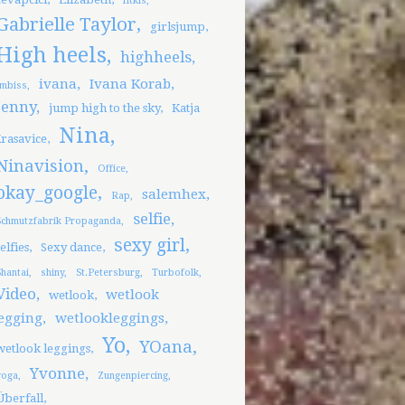
fitkis
Gabrielle Taylor
girlsjump
High heels
highheels
ivana
Ivana Korab
Imbiss
Jenny
jump high to the sky
Katja
Nina
rasavice
Ninavision
Office
okay_google
salemhex
Rap
selfie
Schmutzfabrik Propaganda
sexy girl
selfies
Sexy dance
Shantai
shiny
St.Petersburg
Turbofolk
Video
wetlook
wetlook
egging
wetlookleggings
Yo
YOana
wetlook leggings
Yvonne
yoga
Zungenpiercing
Überfall