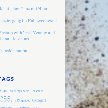
ächtlicher Tanz mit Nina
Spaziergang im Halloweenwald
Mashup with Jessi, Yvonne and
oana – letz start!
Transformation
TAGS
Ann
black high heels
Brasilien
C55
Camgirl
c55.space
cevapcici
Elizabeth