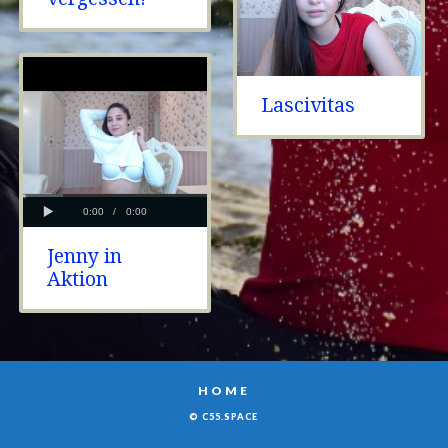
Lascivitas
Jenny in
Aktion
HOME
© C55.SPACE