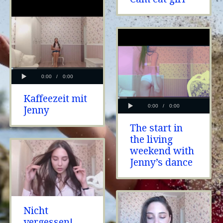
Kaffeezeit mit
Jenny
The start in
the living
weekend with
Jenny’s dance
Nicht
vergessen!