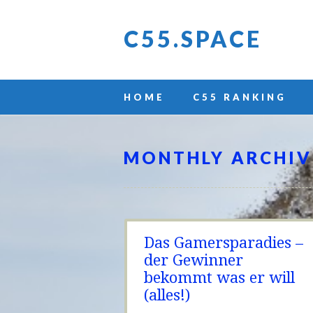
C55.SPACE
Main menu
Skip
HOME
C55 RANKING
to
content
MONTHLY ARCHIV
Das Gamersparadies –
der Gewinner
bekommt was er will
(alles!)