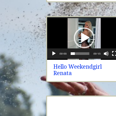
00:00
00:10
Hello Weekendgirl
Renata