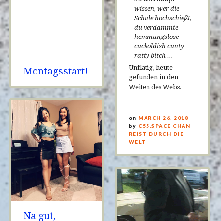
wissen, wer die
Schule hochschießt,
du verdammte
hemmungslose
cuckoldish cunty
ratty bitch
…
Unflätig, heute
Montagsstart!
gefunden in den
Weiten des Webs.
on
MARCH 26, 2018
by
C55.SPACE CHAN
REIST DURCH DIE
WELT
Na gut,