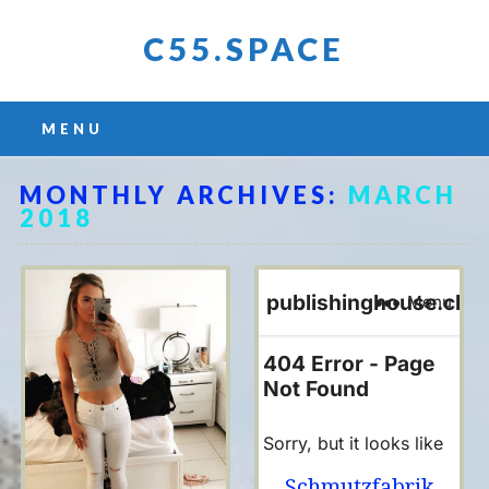
C55.SPACE
Main menu
Skip
MENU
to
content
MONTHLY ARCHIVES:
MARCH
2018
Schmutzfabrik