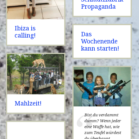
Propaganda
Ibiza is
Das
calling!
Wochenende
kann starten!
Mahlzeit!
Bist du verdammt
dumm?
Wenn jeder
eine Waffe hat, wie
zum Teufel würdest
du überhaupt