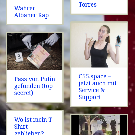
Torres
Wahrer
Albaner Rap
C55.space –
Pass von Putin
jetzt auch mit
gefunden (top
Service &
secret)
Support
Wo ist mein T-
Shirt
geblieben?