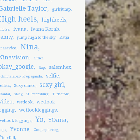
fitkis
Gabrielle Taylor
girlsjump
High heels
highheels
ivana
Ivana Korab
Imbiss
Jenny
jump high to the sky
Katja
Nina
rasavice
Ninavision
Office
okay_google
salemhex
Rap
selfie
Schmutzfabrik Propaganda
sexy girl
selfies
Sexy dance
Shantai
shiny
St.Petersburg
Turbofolk
Video
wetlook
wetlook
egging
wetlookleggings
Yo
YOana
wetlook leggings
Yvonne
yoga
Zungenpiercing
Überfall