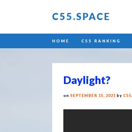
C55.SPACE
Main menu
Skip
HOME
C55 RANKING
to
content
Daylight?
on
SEPTEMBER 15, 2021
by
C55