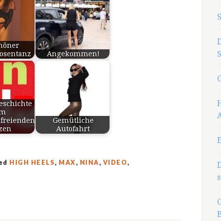
chöner
osentanz
Angekommen!
eschichte
om
freienden
Gemütliche
zen
Autofahrt
ged
HIGH HEELS
,
MAX
,
NINA
,
VIDEO
,