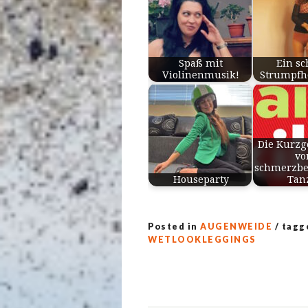
Spaß mit
Ein s
Violinenmusik!
Strumpfh
Die Kurzg
v
schmerzbe
Houseparty
Tan
Posted in
AUGENWEIDE
/ tag
WETLOOKLEGGINGS