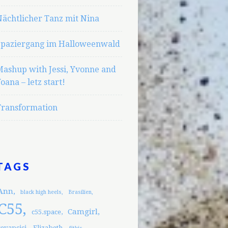
ächtlicher Tanz mit Nina
Spaziergang im Halloweenwald
Mashup with Jessi, Yvonne and
oana – letz start!
Transformation
TAGS
Ann
black high heels
Brasilien
C55
Camgirl
c55.space
cevapcici
Elizabeth