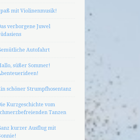
Spaß mit Violinenmusik!
Das verborgene Juwel
Südasiens
Gemütliche Autofahrt
Hallo, süßer Sommer!
Abenteuerideen!
Ein schöner Strumpfhosentanz
Die Kurzgeschichte vom
schmerzbefreienden Tanzen
Ganz kurzer Ausflug mit
Bonnie!