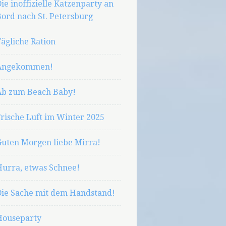
ie inoffizielle Katzenparty an
ord nach St. Petersburg
ägliche Ration
Angekommen!
Ab zum Beach Baby!
rische Luft im Winter 2025
Guten Morgen liebe Mirra!
Hurra, etwas Schnee!
Die Sache mit dem Handstand!
Houseparty