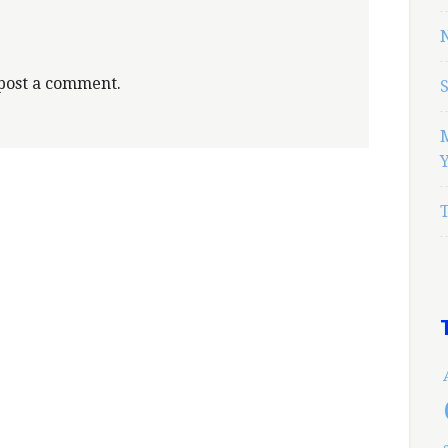
N
post a comment.
Y