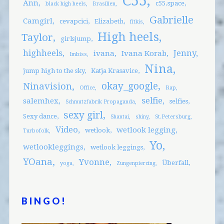
C55
Ann
c55.space
black high heels
Brasilien
Gabrielle
Camgirl
cevapcici
Elizabeth
fitkis
High heels
Taylor
girlsjump
highheels
Jenny
ivana
Ivana Korab
Imbiss
Nina
jump high to the sky
Katja Krasavice
okay_google
Ninavision
Office
Rap
selfie
salemhex
selfies
Schmutzfabrik Propaganda
sexy girl
Sexy dance
Shantai
shiny
St.Petersburg
Video
wetlook legging
wetlook
Turbofolk
Yo
wetlookleggings
wetlook leggings
YOana
Yvonne
Überfall
yoga
Zungenpiercing
BINGO!