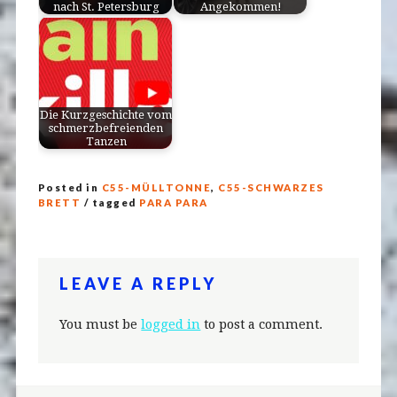
nach St. Petersburg
Angekommen!
Die Kurzgeschichte vom
schmerzbefreienden
Tanzen
Posted in
C55-MÜLLTONNE
,
C55-SCHWARZES
BRETT
/ tagged
PARA PARA
LEAVE A REPLY
You must be
logged in
to post a comment.