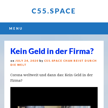
C55.SPACE
Main menu
Skip
MENU
to
content
Kein Geld in der Firma?
on
JULY 24, 2020
by
C55.SPACE CHAN REIST DURCH
DIE WELT
Corona weltweit und dann das: Kein Geld in der
Firma?