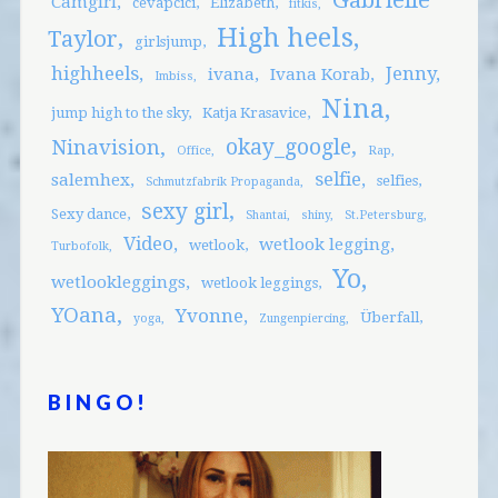
Gabrielle
Camgirl
cevapcici
Elizabeth
fitkis
High heels
Taylor
girlsjump
highheels
Jenny
ivana
Ivana Korab
Imbiss
Nina
jump high to the sky
Katja Krasavice
okay_google
Ninavision
Office
Rap
selfie
salemhex
selfies
Schmutzfabrik Propaganda
sexy girl
Sexy dance
Shantai
shiny
St.Petersburg
Video
wetlook legging
wetlook
Turbofolk
Yo
wetlookleggings
wetlook leggings
YOana
Yvonne
Überfall
yoga
Zungenpiercing
BINGO!