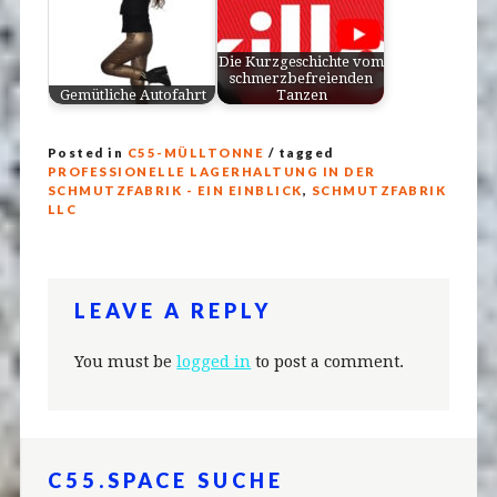
Die Kurzgeschichte vom
schmerzbefreienden
Gemütliche Autofahrt
Tanzen
Posted in
C55-MÜLLTONNE
/ tagged
PROFESSIONELLE LAGERHALTUNG IN DER
SCHMUTZFABRIK - EIN EINBLICK
,
SCHMUTZFABRIK
LLC
LEAVE A REPLY
You must be
logged in
to post a comment.
C55.SPACE SUCHE