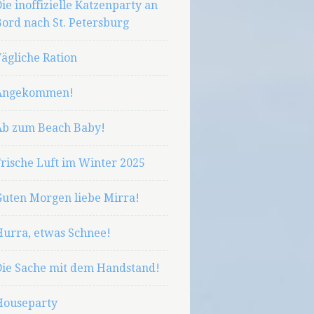
ie inoffizielle Katzenparty an
ord nach St. Petersburg
ägliche Ration
Angekommen!
Ab zum Beach Baby!
rische Luft im Winter 2025
Guten Morgen liebe Mirra!
Hurra, etwas Schnee!
Die Sache mit dem Handstand!
Houseparty