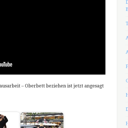
D
B
T
F
usarbeit – Oberbett beziehen ist jetzt angesagt