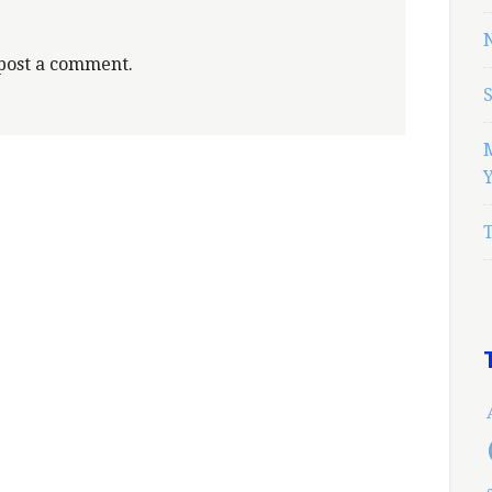
N
post a comment.
Y