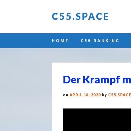
C55.SPACE
Main menu
Skip
HOME
C55 RANKING
to
content
Der Krampf m
on
APRIL 18, 2020
by
C55.SPAC