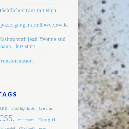
ächtlicher Tanz mit Nina
Spaziergang im Halloweenwald
Mashup with Jessi, Yvonne and
oana – letz start!
Transformation
TAGS
Ann
black high heels
Brasilien
C55
Camgirl
c55.space
cevapcici
Elizabeth