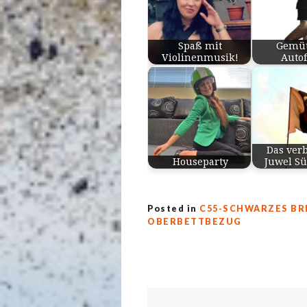
Spaß mit
Gemüt
Violinenmusik!
Auto
Das ver
Houseparty
Juwel S
Posted in
C55-SCHWARZES BR
OBERBETTBEZUG