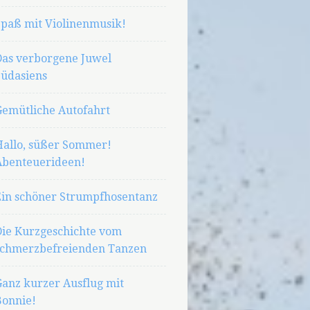
Spaß mit Violinenmusik!
Das verborgene Juwel
Südasiens
Gemütliche Autofahrt
Hallo, süßer Sommer!
Abenteuerideen!
Ein schöner Strumpfhosentanz
Die Kurzgeschichte vom
schmerzbefreienden Tanzen
Ganz kurzer Ausflug mit
Bonnie!