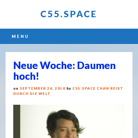
C55.SPACE
Main menu
Skip
MENU
to
content
Neue Woche: Daumen
hoch!
on
SEPTEMBER 24, 2018
by
C55.SPACE CHAN REIST
DURCH DIE WELT