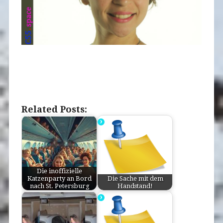
.
.
.
Related Posts:
Die inoffizielle
Katzenparty an Bord
Die Sache mit dem
nach St. Petersburg
Handstand!