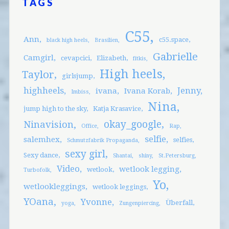
TAGS
C55
Ann
c55.space
black high heels
Brasilien
Gabrielle
Camgirl
cevapcici
Elizabeth
fitkis
High heels
Taylor
girlsjump
highheels
Jenny
ivana
Ivana Korab
Imbiss
Nina
jump high to the sky
Katja Krasavice
okay_google
Ninavision
Office
Rap
selfie
salemhex
selfies
Schmutzfabrik Propaganda
sexy girl
Sexy dance
Shantai
shiny
St.Petersburg
Video
wetlook legging
wetlook
Turbofolk
Yo
wetlookleggings
wetlook leggings
YOana
Yvonne
Überfall
yoga
Zungenpiercing