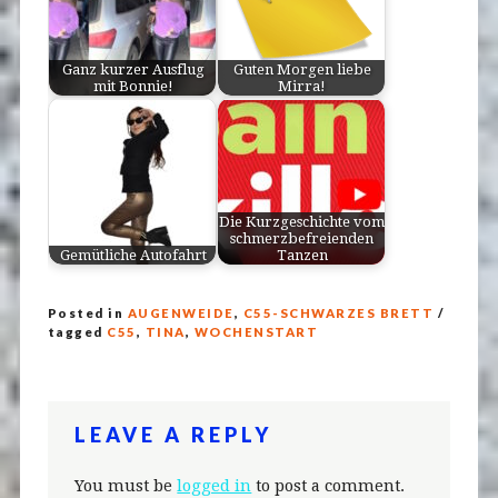
Ganz kurzer Ausflug
Guten Morgen liebe
mit Bonnie!
Mirra!
Die Kurzgeschichte vom
schmerzbefreienden
Gemütliche Autofahrt
Tanzen
Posted in
AUGENWEIDE
,
C55-SCHWARZES BRETT
/
tagged
C55
,
TINA
,
WOCHENSTART
LEAVE A REPLY
You must be
logged in
to post a comment.