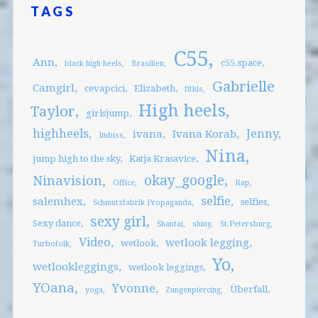
TAGS
C55
Ann
c55.space
black high heels
Brasilien
Gabrielle
Camgirl
cevapcici
Elizabeth
fitkis
High heels
Taylor
girlsjump
highheels
Jenny
ivana
Ivana Korab
Imbiss
Nina
jump high to the sky
Katja Krasavice
okay_google
Ninavision
Office
Rap
selfie
salemhex
selfies
Schmutzfabrik Propaganda
sexy girl
Sexy dance
Shantai
shiny
St.Petersburg
Video
wetlook legging
wetlook
Turbofolk
Yo
wetlookleggings
wetlook leggings
YOana
Yvonne
Überfall
yoga
Zungenpiercing