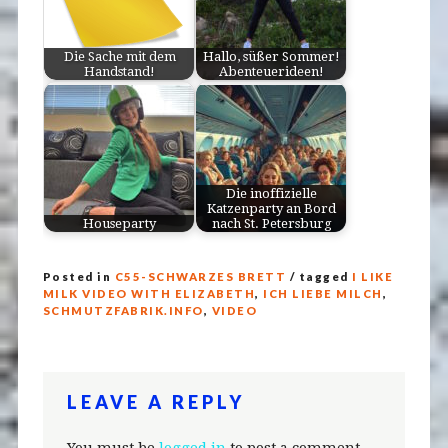
Die Sache mit dem
Hallo, süßer Sommer!
Handstand!
Abenteuerideen!
Die inoffizielle
Katzenparty an Bord
Houseparty
nach St. Petersburg
Posted in
C55-SCHWARZES BRETT
/ tagged
I LIKE
MILK VIDEO WITH ELIZABETH
,
ICH LIEBE MILCH
,
SCHMUTZFABRIK.INFO
,
VIDEO
LEAVE A REPLY
You must be
logged in
to post a comment.