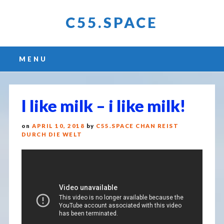
C55.SPACE
Main menu
Skip
MENU
to
content
I like milk – i like milk!
on
APRIL 10, 2018
by
C55.SPACE CHAN REIST
DURCH DIE WELT